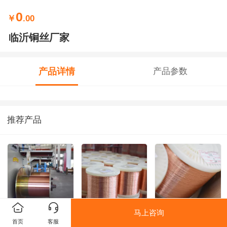
0
￥
.00
临沂铜丝厂家
产品详情
产品参数
推荐产品
马上咨询
铜丝铜线绞线
临沂铜丝
临沂铜丝
首页
客服